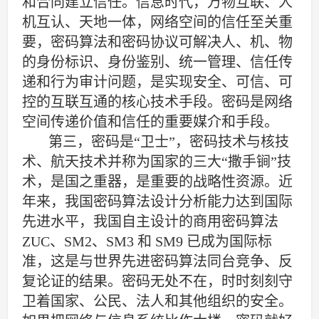
和合同建立信任。信息时代，万物互联、人
机互认、天地一体，网络空间的信任至关重
要，密码算法和密码协议可解决人、机、物
的身份标识、身份鉴别、统一管理、信任传
递和行为审计问题，是实现安全、可信、可
控的互联互通的核心技术手段。密码是网络
空间传递价值和信任的重要媒介和手段。
第三，密码是
“
卫士
”
，密码技术与核技
术、航天技术并称为国家的三大
“
撒手
锏
”
技
术，是国之重器，是重要的战略性资源。近
年来，我国密码算法设计分析能力达到国际
先进水平，我国自主设计的商用密码算法
ZUC
、
SM2
、
SM3
和
SM9
已成为国际标
准，这是与世界先进密码算法同台竞争、反
复论证的结果。密码无处不在，时时刻刻守
卫着国家、公民、法人和其他组织的安全。