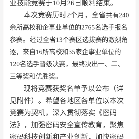
业技能竞赛于
10
月
26
日顺利结束。
本次竞赛历时
2
个月，全省
共有
240
余所高校和企事业单位的
2765
名选手报名
。
参赛
经过全省
13
个赛区选拔赛的激烈角
逐，来自
16
所高校和
35
家企事业单位的
120
名选手晋级决赛，最终决出一、二、
。
三等奖和优胜奖
现将竞赛获奖名单予以公布（详
见附件）。希望各地区各单位以本次
竞赛为契机，深入贯彻落实《密码
法》，加强密码安全宣传教育，聚焦
密码科技创新和产业创新，加快密码